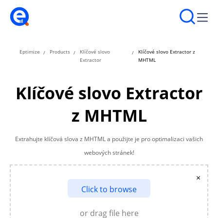
Eptimize
Products
Klíčové slovo
Klíčové slovo Extractor z
Extractor
MHTML
Klíčové slovo Extractor
z MHTML
Extrahujte klíčová slova z MHTML a použijte je pro optimalizaci vašich
webových stránek!
×
Click to browse
or drag file here