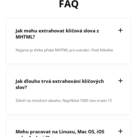
FAQ
Jak mohu extrahovat klíčová slova z
MHTML?
Nejprve je třeba přidat MHTML pro extrakci. Poté klikněte
na tlačítko „Extrahovat“. Po dokončení procesu vám
Extraktor klíčových slov poskytne výsledek v textovém poli.
Jak dlouho trvá extrahování klíčových
slov?
Záleží na množství obsahu. Například 1000 slov trvalo 15
sekund.
Mohu pracovat na Linuxu, Mac OS, iOS