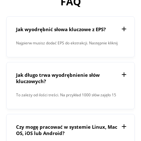
FAQ
Jak wyodrębnić słowa kluczowe z EPS?
Najpierw musisz dodać EPS do ekstrakcji. Następnie kliknij
przycisk „Wyodrębnij”. Po zakończeniu procesu Keyword
Extractor wyświetli wynik w polu tekstowym.
Jak długo trwa wyodrębnienie słów
kluczowych?
To zależy od ilości treści. Na przykład 1000 słów zajęło 15
sekund.
Czy mogę pracować w systemie Linux, Mac
OS, iOS lub Android?