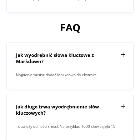
FAQ
Jak wyodrębnić słowa kluczowe z
Markdown?
Najpierw musisz dodać Markdown do ekstrakcji.
Następnie kliknij przycisk „Wyodrębnij”. Po zakończeniu
procesu Keyword Extractor wyświetli wynik w polu
tekstowym.
Jak długo trwa wyodrębnienie słów
kluczowych?
To zależy od ilości treści. Na przykład 1000 słów zajęło 15
sekund.