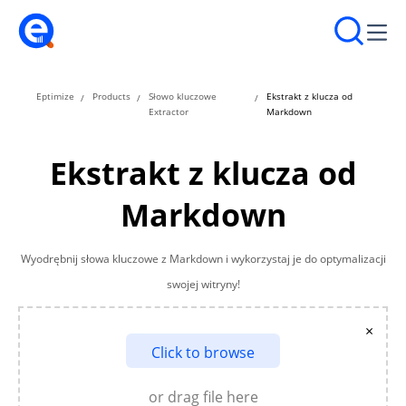
Eptimize
Products
Słowo kluczowe
Ekstrakt z klucza od
Extractor
Markdown
Ekstrakt z klucza od
Markdown
Wyodrębnij słowa kluczowe z Markdown i wykorzystaj je do optymalizacji
swojej witryny!
×
Click to browse
or drag file here