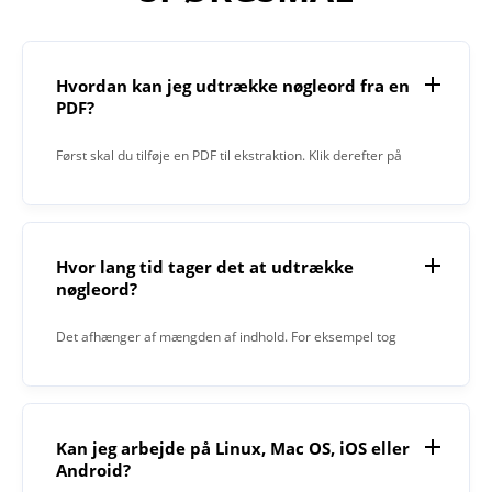
Hvordan kan jeg udtrække nøgleord fra en
PDF?
Først skal du tilføje en PDF til ekstraktion. Klik derefter på
knappen „Uddrag“. Når processen er afsluttet, vil Keyword
Extractor give dig resultatet i tekstfeltet.
Hvor lang tid tager det at udtrække
nøgleord?
Det afhænger af mængden af indhold. For eksempel tog
1000 ord 15 sekunder.
Kan jeg arbejde på Linux, Mac OS, iOS eller
Android?