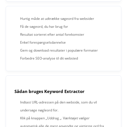
Hurtig måde at udtrække søgeord fra websider
Få de søgeord, du har brug for
Resultat sorteret efter antal forekomster
Enkel forespørgselsdannelse
Gem og download resultater i populære formater
Forbedre SEO-analyse til dit websted
Sådan bruges Keyword Extractor
Indtast URL-adressen på den webside, som du vil
undersøge nøgleord for.
Klik på knappen „Uddrag „. Værktøjet vælger
automatisk alle de mest anvendte og vigtigste ord fra