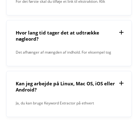
For det første skal du tilføje et link til ekstraktion. Klik
derefter på knappen „Uddrag“. Når processen er afsluttet,
vil Keyword Extractor give dig resultatet i tekstfeltet.
Hvor lang tid tager det at udtrække
nøgleord?
Det afhænger af mængden af indhold. For eksempel tog
1000 ord 15 sekunder.
Kan jeg arbejde på Linux, Mac OS, iOS eller
Android?
Ja, du kan bruge Keyword Extractor på ethvert
operativsystem med en webbrowser. Vores applikation
fungerer online og kræver ingen softwareinstallation.