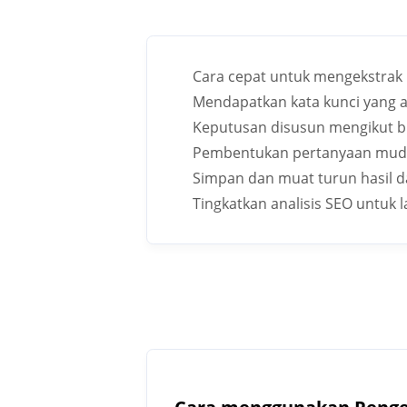
Cara cepat untuk mengekstrak 
Mendapatkan kata kunci yang 
Keputusan disusun mengikut bi
Pembentukan pertanyaan mu
Simpan dan muat turun hasil 
Tingkatkan analisis SEO untuk