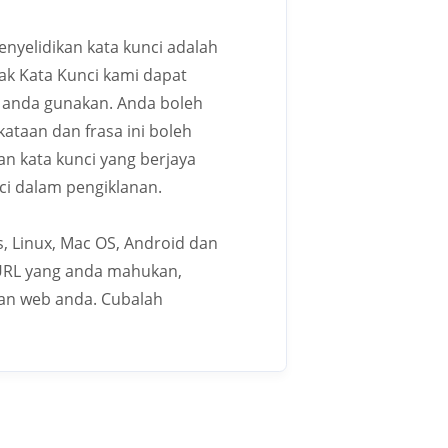
enyelidikan kata kunci adalah
k Kata Kunci kami dapat
 anda gunakan. Anda boleh
ataan dan frasa ini boleh
n kata kunci yang berjaya
ci dalam pengiklanan.
, Linux, Mac OS, Android dan
 URL yang anda mahukan,
an web anda. Cubalah