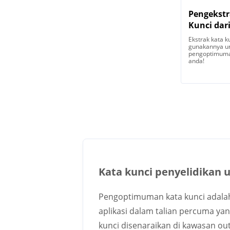
Pengekstr
Kunci dar
Ekstrak kata k
gunakannya u
pengoptimuma
anda!
Kata kunci penyelidikan
Pengoptimuman kata kunci adalah
aplikasi dalam talian percuma ya
kunci disenaraikan di kawasan ou