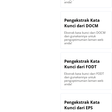
anda!
Pengekstrak Kata
Kunci dari DOCM
Ekstrak kata kunci dari DOCM
dan gunakannya untuk
pengoptimuman laman web
anda!
Pengekstrak Kata
Kunci dari FODT
Ekstrak kata kunci dari FODT
dan gunakannya untuk
pengoptimuman laman web
anda!
Pengekstrak Kata
Kunci dari EPS