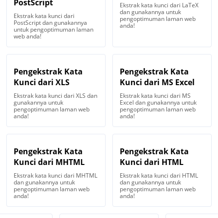
PostScript
Ekstrak kata kunci dari LaTeX
dan gunakannya untuk
Ekstrak kata kunci dari
pengoptimuman laman web
PostScript dan gunakannya
anda!
untuk pengoptimuman laman
web anda!
Pengekstrak Kata
Pengekstrak Kata
Kunci dari XLS
Kunci dari MS Excel
Ekstrak kata kunci dari XLS dan
Ekstrak kata kunci dari MS
gunakannya untuk
Excel dan gunakannya untuk
pengoptimuman laman web
pengoptimuman laman web
anda!
anda!
Pengekstrak Kata
Pengekstrak Kata
Kunci dari MHTML
Kunci dari HTML
Ekstrak kata kunci dari MHTML
Ekstrak kata kunci dari HTML
dan gunakannya untuk
dan gunakannya untuk
pengoptimuman laman web
pengoptimuman laman web
anda!
anda!