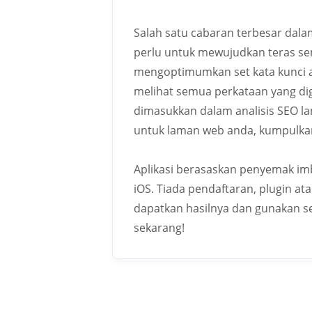
Salah satu cabaran terbesar dalam
perlu untuk mewujudkan teras s
mengoptimumkan set kata kunci 
melihat semua perkataan yang dig
dimasukkan dalam analisis SEO la
untuk laman web anda, kumpulkan
Aplikasi berasaskan penyemak im
iOS. Tiada pendaftaran, plugin 
dapatkan hasilnya dan gunakan 
sekarang!