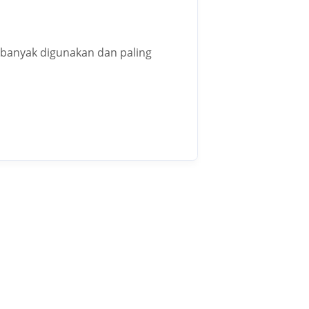
g banyak digunakan dan paling