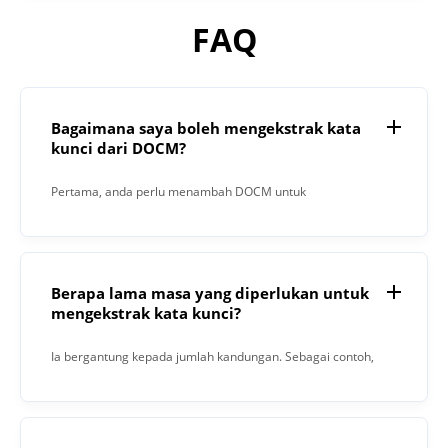
FAQ
Bagaimana saya boleh mengekstrak kata
kunci dari DOCM?
Pertama, anda perlu menambah DOCM untuk
pengekstrakan. Kemudian, klik butang “Ekstrak”. Apabila
proses selesai, Pengekstrak Kata Kunci akan memberi
anda hasil di medan teks.
Berapa lama masa yang diperlukan untuk
mengekstrak kata kunci?
Ia bergantung kepada jumlah kandungan. Sebagai contoh,
1000 perkataan mengambil masa 15 saat.