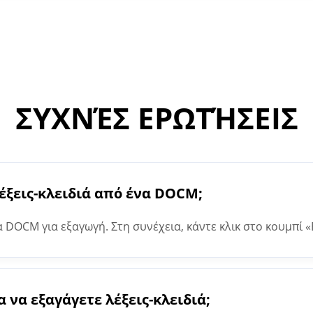
ΣΥΧΝΈΣ ΕΡΩΤΉΣΕΙΣ
έξεις-κλειδιά από ένα DOCM;
α DOCM για εξαγωγή. Στη συνέχεια, κάντε κλικ στο κουμπί
or θα σας δώσει το αποτέλεσμα στο πεδίο κειμένου.
α να εξαγάγετε λέξεις-κλειδιά;