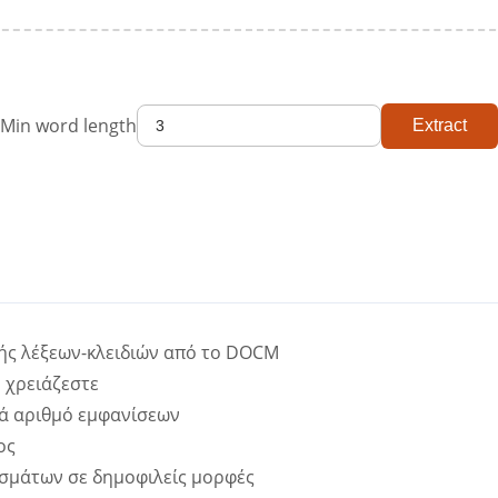
Min word length
Extract
ής λέξεων-κλειδιών από το DOCM
 χρειάζεστε
ά αριθμό εμφανίσεων
ος
σμάτων σε δημοφιλείς μορφές