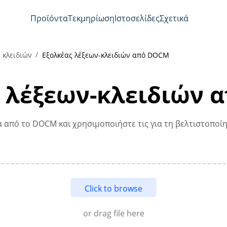
Προϊόντα
Τεκμηρίωση
Ιστοσελίδες
Σχετικά
 κλειδιών
Εξολκέας λέξεων-κλειδιών από DOCM
ς λέξεων-κλειδιών 
ιά από το DOCM και χρησιμοποιήστε τις για τη βελτιστοποίη
Click to browse
or drag file here