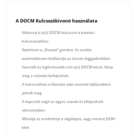
A DOCM Kulcsszókivonó használata
Válassza ki a(z) DOCM kulcsszót a kutatási
kulcsszavakhoz.
Kattintson a „Kivonat” gombra. Az eszköz
automatikusan kiválasztja az összes leggyakrabban
használt és legfontosabb szót a(z) DOCM közül. Várja
meg a művelet befejezését.
A kulcsszólista a kibontás után azonnal táblázatként
jelenik meg.
A kapcsoló segít az egyes szavak és kifejezések
elemzésében.
Másolja az eredményt a vágólapra, vagy mentse JSON-
ként