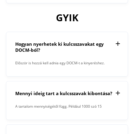
GYIK
Hogyan nyerhetek ki kulcsszavakat egy
DOCM-ból?
Először is hozzá kell adnia egy DOCM-t a kinyeréshez.
Ezután kattintson a „Kivonat” gombra. Amikor a folyamat
befejeződött, a Kulcsszókivonó megjeleníti az eredményt a
szövegmezőben.
Mennyi ideig tart a kulcsszavak kibontása?
A tartalom mennyiségétől függ. Például 1000 szó 15
másodpercet vett igénybe.