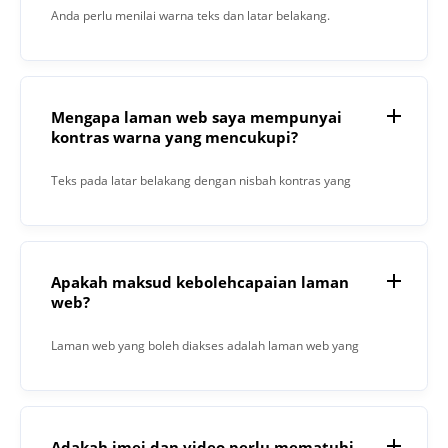
Anda perlu menilai warna teks dan latar belakang.
Menurut garis panduan WCAG 2.1, ini adalah: Teks besar -
Teks dengan saiz minimum 18px memerlukan nisbah
kontras 3:1; Teks kecil - Teks dengan saiz kurang daripada
Mengapa laman web saya mempunyai
18px memerlukan nisbah kontras 4. 5:1.
kontras warna yang mencukupi?
Teks pada latar belakang dengan nisbah kontras yang
rendah sering sukar dibaca. Ini bukan sahaja memberi
kesan negatif kepada mereka yang mempunyai masalah
penglihatan, ia sebenarnya menyusahkan semua
Apakah maksud kebolehcapaian laman
pengguna. Salah satu contohnya ialah membaca teks
web?
pada telefon bimbit di luar pada hari yang cerah.
Laman web yang boleh diakses adalah laman web yang
direka supaya orang yang mengalami masalah
penglihatan atau pendengaran dapat menggunakannya
tanpa sekatan. Sebagai contoh, ini memastikan bahawa
Adakah imej dan video perlu mematuhi