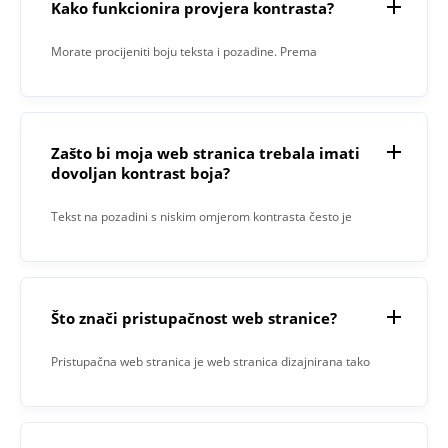
Kako funkcionira provjera kontrasta?
Morate procijeniti boju teksta i pozadine. Prema
smjernicama WCAG 2.1, to su: Veliki tekst - Tekst
minimalne veličine 18px zahtijeva omjer kontrasta 3:1;
Mali tekst - Tekst veličine manje od 18 piksela zahtijeva
Zašto bi moja web stranica trebala imati
omjer kontrasta od 4, 5:1.
dovoljan kontrast boja?
Tekst na pozadini s niskim omjerom kontrasta često je
teško čitati. To ne samo da negativno utječe na one s
oštećenjem vida, već zapravo neugodnosti svim
korisnicima. Jedan primjer je čitanje teksta na mobitelu
Što znači pristupačnost web stranice?
vani na sunčanom danu.
Pristupačna web stranica je web stranica dizajnirana tako
da je osobe s oštećenjem vida ili sluha mogu koristiti bez
ograničenja. Na primjer, to osigurava da svi elementi web
mjesta imaju dovoljan kontrast boja, tj. boja teksta prilično