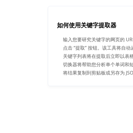
如何使用关键字提取器
输入您要研究关键字的网页的 UR
点击 “提取” 按钮。该工具将
关键字列表将在提取后立即以表
切换器将帮助您分析单个单词和
将结果复制到剪贴板或另存为 JSO