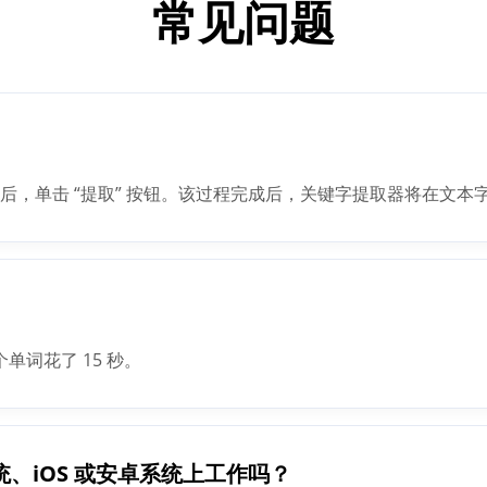
常见问题
后，单击 “提取” 按钮。该过程完成后，关键字提取器将在文本
单词花了 15 秒。
系统、iOS 或安卓系统上工作吗？