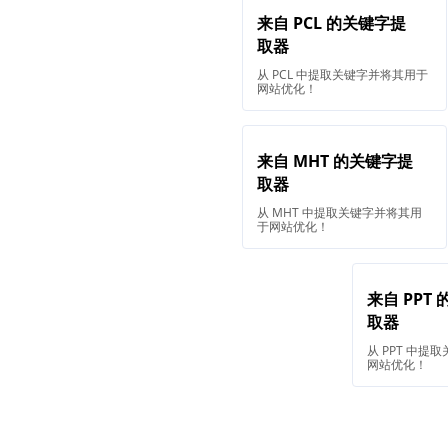
来自 PCL 的关键字提
取器
从 PCL 中提取关键字并将其用于
网站优化！
来自 MHT 的关键字提
取器
从 MHT 中提取关键字并将其用
于网站优化！
来自 PPT
取器
从 PPT 中提
网站优化！