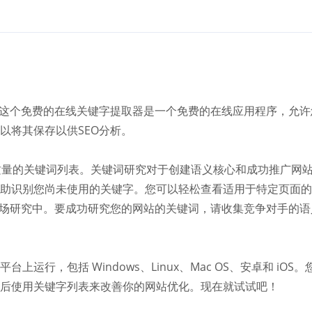
。这个免费的在线关键字提取器是一个免费的在线应用程序，允
以将其保存以供SEO分析。
高质量的关键词列表。关键词研究对于创建语义核心和成功推广网
帮助识别您尚未使用的关键字。您可以轻松查看适用于特定页面
市场研究中。要成功研究您的网站的关键词，请收集竞争对手的
上运行，包括 Windows、Linux、Mac OS、安卓和 i
然后使用关键字列表来改善你的网站优化。现在就试试吧！