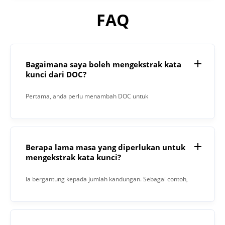
FAQ
Bagaimana saya boleh mengekstrak kata
kunci dari DOC?
Pertama, anda perlu menambah DOC untuk
pengekstrakan. Kemudian, klik butang “Ekstrak”. Apabila
proses selesai, Pengekstrak Kata Kunci akan memberi
anda hasil di medan teks.
Berapa lama masa yang diperlukan untuk
mengekstrak kata kunci?
Ia bergantung kepada jumlah kandungan. Sebagai contoh,
1000 perkataan mengambil masa 15 saat.