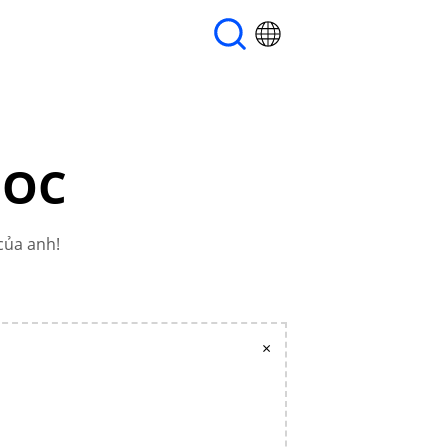
DOC
của anh!
×