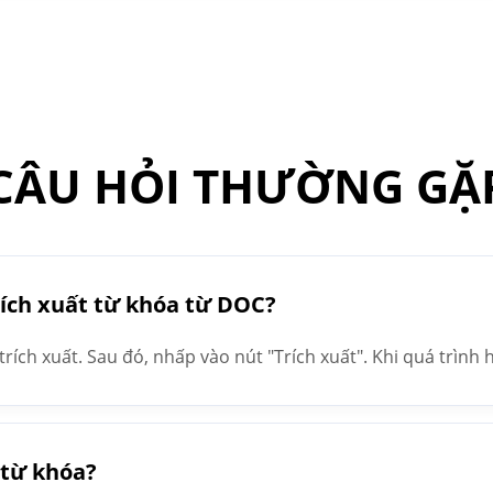
CÂU HỎI THƯỜNG GẶ
rích xuất từ khóa từ DOC?
rích xuất. Sau đó, nhấp vào nút "Trích xuất". Khi quá trình 
rường văn bản.
 từ khóa?