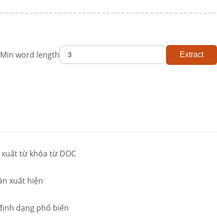
Min word length
Extract
 xuất từ khóa từ DOC
ần xuất hiện
 định dạng phổ biến