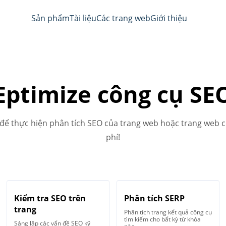
Sản phẩm
Tài liệu
Các trang web
Giới thiệu
Eptimize công cụ SE
 để thực hiện phân tích SEO của trang web hoặc trang web c
phí!
Kiểm tra SEO trên
Phân tích SERP
trang
Phân tích trang kết quả công cụ
tìm kiếm cho bất kỳ từ khóa
Sáng lập các vấn đề SEO kỹ