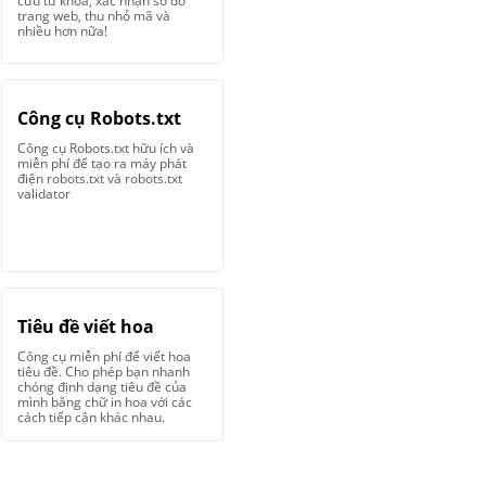
cứu từ khóa, xác nhận sơ đồ
trang web, thu nhỏ mã và
nhiều hơn nữa!
Công cụ Robots.txt
Công cụ Robots.txt hữu ích và
miễn phí để tạo ra máy phát
điện robots.txt và robots.txt
validator
Tiêu đề viết hoa
Công cụ miễn phí để viết hoa
tiêu đề. Cho phép bạn nhanh
chóng định dạng tiêu đề của
mình bằng chữ in hoa với các
cách tiếp cận khác nhau.