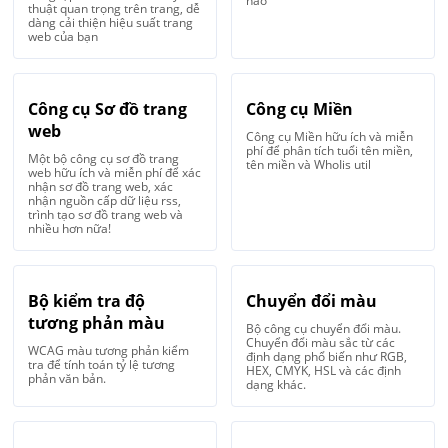
nào
thuật quan trọng trên trang, dễ
dàng cải thiện hiệu suất trang
web của bạn
Công cụ Sơ đồ trang
Công cụ Miền
web
Công cụ Miền hữu ích và miễn
phí để phân tích tuổi tên miền,
Một bộ công cụ sơ đồ trang
tên miền và WhoIis util
web hữu ích và miễn phí để xác
nhận sơ đồ trang web, xác
nhận nguồn cấp dữ liệu rss,
trình tạo sơ đồ trang web và
nhiều hơn nữa!
Bộ kiểm tra độ
Chuyển đổi màu
tương phản màu
Bộ công cụ chuyển đổi màu.
Chuyển đổi màu sắc từ các
WCAG màu tương phản kiểm
định dạng phổ biến như RGB,
tra để tính toán tỷ lệ tương
HEX, CMYK, HSL và các định
phản văn bản.
dạng khác.