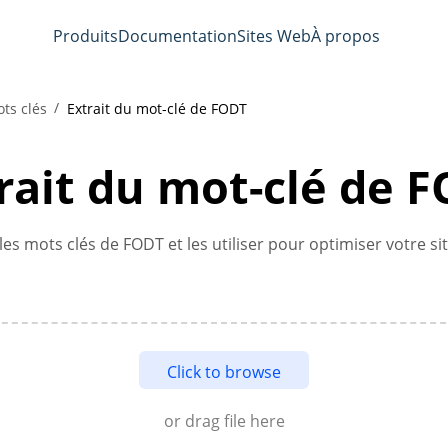
Produits
Documentation
Sites Web
À propos
ts clés
Extrait du mot-clé de FODT
rait du mot-clé de 
 les mots clés de FODT et les utiliser pour optimiser votre s
Click to browse
or drag file here