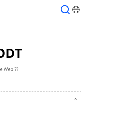
FODT
ite Web ⁇
×