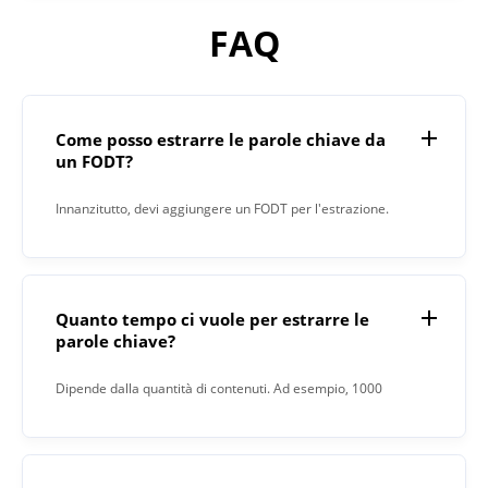
FAQ
Come posso estrarre le parole chiave da
un FODT?
Innanzitutto, devi aggiungere un FODT per l'estrazione.
Quindi, fai clic sul pulsante "Estrai". Quando il processo è
completato, Keyword Extractor ti darà il risultato nel
campo di testo.
Quanto tempo ci vuole per estrarre le
parole chiave?
Dipende dalla quantità di contenuti. Ad esempio, 1000
parole hanno impiegato 15 secondi.