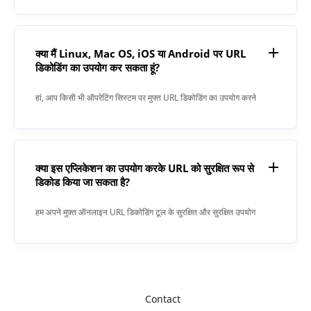
मापदंडों का विश्लेषण करना शामिल है। इस प्रक्रिया से सॉफ़्टवेयर के लिए
URL में मौजूद डेटा को उसके मूल स्वरूप में समझना और प्रदर्शित करना आसान
हो जाता है।
क्या मैं Linux, Mac OS, iOS या Android पर URL
डिकोडिंग का उपयोग कर सकता हूं?
हां, आप किसी भी ऑपरेटिंग सिस्टम पर मुफ्त URL डिकोडिंग का उपयोग करने
में सक्षम हैं जिसमें वेब ब्राउज़र शामिल है।
क्या इस एप्लिकेशन का उपयोग करके URL को सुरक्षित रूप से
डिकोड किया जा सकता है?
हम अपने मुफ़्त ऑनलाइन URL डिकोडिंग टूल के सुरक्षित और सुरक्षित उपयोग
की गारंटी देते हैं। अपलोड किया गया कोई भी डेटा प्रोसेस होने के बाद उसे
हमारे सर्वर से तुरंत हटा दिया जाता है। हम दर्ज की गई जानकारी को किसी भी
तरह से बनाए नहीं रखते या उसकी जांच नहीं करते हैं।
Contact