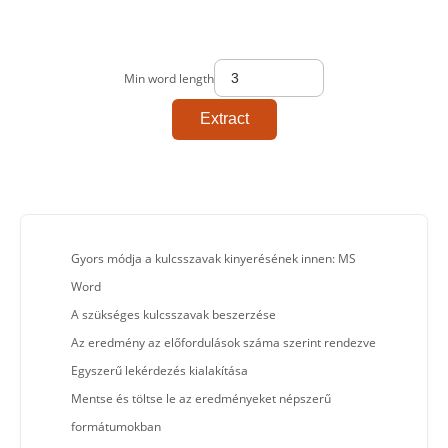
Min word length
Extract
Gyors módja a kulcsszavak kinyerésének innen: MS
Word
A szükséges kulcsszavak beszerzése
Az eredmény az előfordulások száma szerint rendezve
Egyszerű lekérdezés kialakítása
Mentse és töltse le az eredményeket népszerű
formátumokban