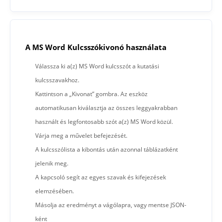
A MS Word Kulcsszókivonó használata
Válassza ki a(z) MS Word kulcsszót a kutatási
kulcsszavakhoz.
Kattintson a „Kivonat” gombra. Az eszköz
automatikusan kiválasztja az összes leggyakrabban
használt és legfontosabb szót a(z) MS Word közül.
Várja meg a művelet befejezését.
A kulcsszólista a kibontás után azonnal táblázatként
jelenik meg.
A kapcsoló segít az egyes szavak és kifejezések
elemzésében.
Másolja az eredményt a vágólapra, vagy mentse JSON-
ként