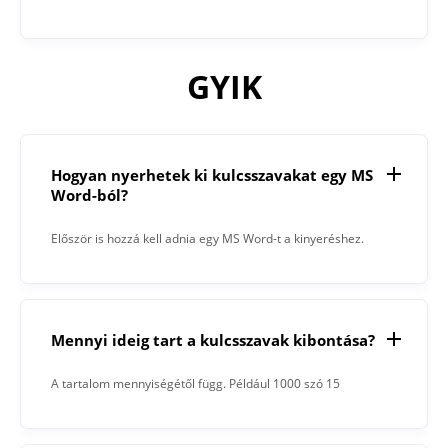
GYIK
Hogyan nyerhetek ki kulcsszavakat egy MS
Word-ból?
Először is hozzá kell adnia egy MS Word-t a kinyeréshez.
Ezután kattintson a „Kivonat” gombra. Amikor a folyamat
befejeződött, a Kulcsszókivonó megjeleníti az eredményt a
szövegmezőben.
Mennyi ideig tart a kulcsszavak kibontása?
A tartalom mennyiségétől függ. Például 1000 szó 15
másodpercet vett igénybe.