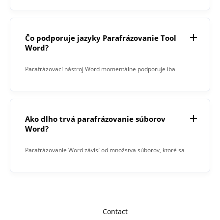
súborov.
Čo podporuje jazyky Parafrázovanie Tool
Word?
Parafrázovací nástroj Word momentálne podporuje iba
angličtinu.
Ako dlho trvá parafrázovanie súborov
Word?
Parafrázovanie Word závisí od množstva súborov, ktoré sa
majú parafrázovať, a od počtu znakov v každom súbore.
Contact