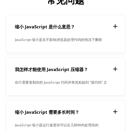
缩小 JavaScript 是什么意思？
JavaScript 缩小是在不影响浏览器处理代码的情况下删除
JavaScript 代码中不必要或多余数据的过程。JavaScript
Minifier 可以安全地删除不必要的字符，例如注释、空格和缩
进。它会导致文件大小减小。缩小可显著提高网站速度和可访
我怎样才能使用 JavaScript 压缩器？
问性，直接转化为更好的用户体验。
你只需要复制你的 JavaScript 代码并将其粘贴到 “源代码” 文
本区域即可。此外，您可以从本地文件系统上传 JavaScript 文
件。点击 “缩小” 按钮。结果将出现在文本字段中。缩小是SEO
优化的主要组成部分之一。使用 JavaScript 压缩器来缩小你的
缩小 JavaScript 需要多长时间？
JavaScript 代码并提高网站页面的加载速度！
JavaScript 缩小器运行速度你可以在几秒钟内处理你的