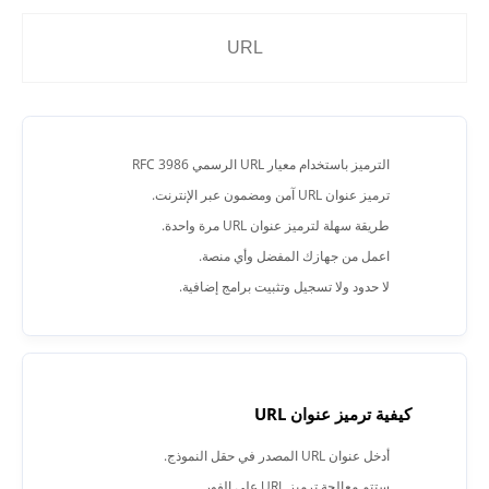
الترميز باستخدام معيار URL الرسمي RFC 3986
ترميز عنوان URL آمن ومضمون عبر الإنترنت.
طريقة سهلة لترميز عنوان URL مرة واحدة.
اعمل من جهازك المفضل وأي منصة.
لا حدود ولا تسجيل وتثبيت برامج إضافية.
كيفية ترميز عنوان URL
أدخل عنوان URL المصدر في حقل النموذج.
ستتم معالجة ترميز URL على الفور.