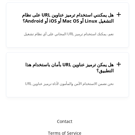
تسهيل فهم البيانات الواردة في عنوان URL للبرامج وعرضها
بتنسيقها الأصلي.
هل يمكنني استخدام ترميز عناوين URL على نظام
التشغيل Linux أو Mac OS أو iOS أو Android؟
نعم، يمكنك استخدام ترميز URL المجاني على أي نظام تشغيل
يتضمن متصفح ويب.
هل يمكن ترميز عناوين URL بأمان باستخدام هذا
التطبيق؟
نحن نضمن الاستخدام الآمن والمأمون لأداة ترميز عناوين URL
المجانية عبر الإنترنت. تتم إزالة أي بيانات يتم تحميلها على الفور من
خوادمنا بمجرد معالجتها. نحن لا نحتفظ أو نفحص المعلومات التي تم
إدخالها بأي شكل من الأشكال.
Contact
Terms of Service