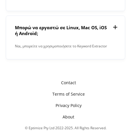
παράδειγμα, 1000 λέξεις χρειάστηκαν 15 δευτερόλεπτα.
Μπορώ να εργαστώ σε Linux, Mac OS, iOS
ή Android;
Ναι, μπορείτε να χρησιμοποιήσετε το Keyword Extractor
σε οποιοδήποτε λειτουργικό σύστημα με πρόγραμμα
περιήγησης ιστού. Η εφαρμογή μας λειτουργεί online και
δεν απαιτεί καμία εγκατάσταση λογισμικού.
Contact
Terms of Service
Privacy Policy
About
© Eptimize Pty Ltd 2022-2025. All Rights Reserved.