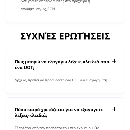
Αντιγραφή αποτελέσματος στο πρόχειρο ή
αποθήκευση ως JSON
ΣΥΧΝΈΣ ΕΡΩΤΉΣΕΙΣ
Πώς μπορώ να εξαγάγω λέξεις-κλειδιά από
ένα UOT;
Αρχικά, πρέπει να προσθέσετε ένα UOT για εξαγωγή. Στη
συνέχεια, κάντε κλικ στο κουμπί «Εξαγωγή». Όταν
ολοκληρωθεί η διαδικασία, το Keyword Extractor θα σας
δώσει το αποτέλεσμα στο πεδίο κειμένου.
Πόσο καιρό χρειάζεται για να εξαγάγετε
λέξεις-κλειδιά;
Εξαρτάται από την ποσότητα του περιεχομένου. Για