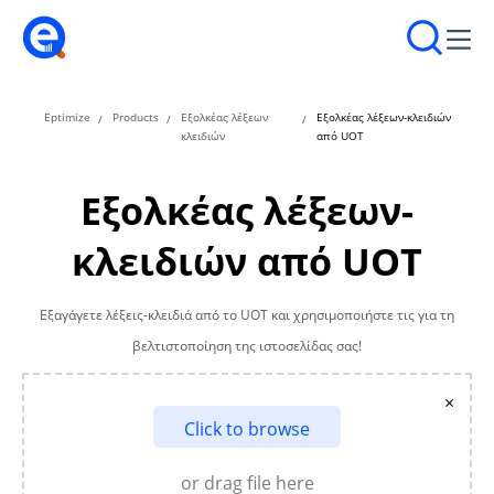
Eptimize
Products
Εξολκέας λέξεων
Εξολκέας λέξεων-κλειδιών
κλειδιών
από UOT
Εξολκέας λέξεων-
κλειδιών από UOT
Εξαγάγετε λέξεις-κλειδιά από το UOT και χρησιμοποιήστε τις για τη
βελτιστοποίηση της ιστοσελίδας σας!
×
Click to browse
or drag file here