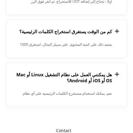
أولاً ، تحتاج إلى إضافة UOT للاستخراج. ثم انقر فوق الزر
"استخراج". عند اكتمال العملية ، سيعطيك Keyword Extractor
النتيجة في حقل النص.
كم من الوقت يستغرق استخراج الكلمات الرئيسية؟
يعتمد ذلك على كمية المحتوى. على سبيل المثال، استغرق 1000
كلمة 15 ثانية.
هل يمكنني العمل على نظام التشغيل Linux أو Mac
OS أو iOS أو Android؟
نعم، يمكنك استخدام مستخرج الكلمات الرئيسية على أي نظام
تشغيل باستخدام مستعرض ويب. يعمل تطبيقنا عبر الإنترنت ولا
يتطلب أي تثبيت برامج.
Contact