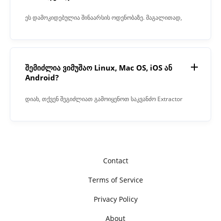
ეს დამოკიდებულია შინაარსის ოდენობაზე. მაგალითად,
1000 სიტყვას 15 წამი დასჭირდა.
შემიძლია ვიმუშაო Linux, Mac OS, iOS ან
Android?
დიახ, თქვენ შეგიძლიათ გამოიყენოთ საკვანძო Extractor
ნებისმიერი ოპერაციული სისტემა ბრაუზერში. ჩვენი
პროგრამა მუშაობს ონლაინ რეჟიმში და არ საჭიროებს
რაიმე პროგრამული უზრუნველყოფის ინსტალაციას.
Contact
Terms of Service
Privacy Policy
About