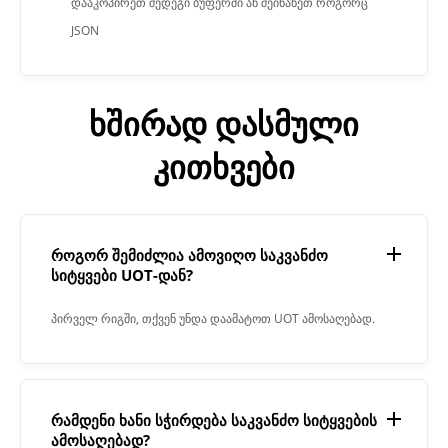
დააკოპირეთ შედეგი ბუფერში ან შეინახეთ როგორც
JSON
ხშირად დასმული
კითხვები
როგორ შემიძლია ამოვიღო საკვანძო
სიტყვები UOT-დან?
პირველ რიგში, თქვენ უნდა დაამატოთ UOT ამოსაღებად.
შემდეგ დააჭირეთ ღილაკს "ამოღება". როდესაც
პროცესი დასრულდება, საკვანძო სიტყვების ამომყვანი
მოგცემთ შედეგს ტექსტის ველში.
რამდენი ხანი სჭირდება საკვანძო სიტყვების
ამოსაღებად?