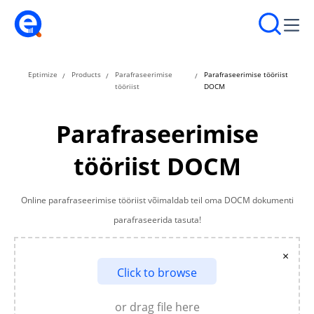
Eptimize
Products
Parafraseerimise
Parafraseerimise tööriist
tööriist
DOCM
Parafraseerimise
tööriist DOCM
Online parafraseerimise tööriist võimaldab teil oma DOCM dokumenti
parafraseerida tasuta!
×
Click to browse
or drag file here