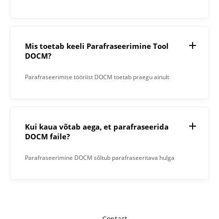
parafraasifaili.
Mis toetab keeli Parafraseerimine Tool
DOCM?
Parafraseerimise tööriist DOCM toetab praegu ainult
inglise keelt.
Kui kaua võtab aega, et parafraseerida
DOCM faile?
Parafraseerimine DOCM sõltub parafraseeritava hulga
failide hulgast ja märkide arvust igas failis.
Contact