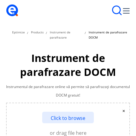
Eptimize
Products
Instrument de
Instrument de parafrazare
parafrazare
DOCM
Instrument de
parafrazare DOCM
Instrumentul de parafrazare online vă permite să parafrazați documentul
DOCM gratuit!
×
Click to browse
or drag file here