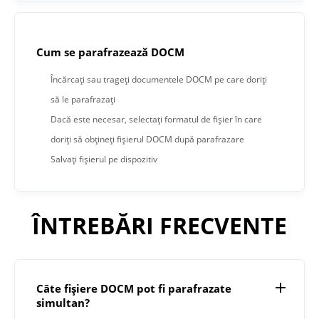
Cum se parafrazează DOCM
Încărcați sau trageți documentele DOCM pe care doriți
să le parafrazați
Dacă este necesar, selectați formatul de fișier în care
doriți să obțineți fișierul DOCM după parafrazare
Salvați fișierul pe dispozitiv
ÎNTREBĂRI FRECVENTE
Câte fișiere DOCM pot fi parafrazate
simultan?