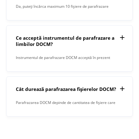
Da, puteți încărca maximum 10 fișiere de parafrazare
simultan.
Ce acceptă instrumentul de parafrazare a
limbilor DOCM?
Instrumentul de parafrazare DOCM acceptă în prezent
numai limba engleză.
Cât durează parafrazarea fișierelor DOCM?
Parafrazarea DOCM depinde de cantitatea de fișiere care
trebuie parafrazate și de numărul de caractere din fiecare
fișier.