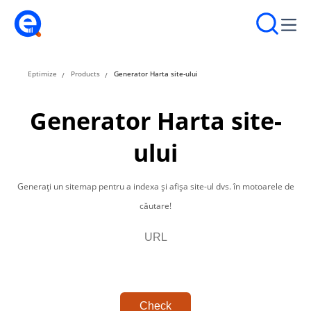
Eptimize
Products
Generator Harta site-ului
Generator Harta site-
ului
Generați un sitemap pentru a indexa și afișa site-ul dvs. în motoarele de
căutare!
Check