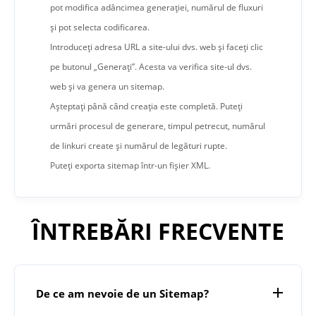
pot modifica adâncimea generației, numărul de fluxuri
și pot selecta codificarea.
Introduceți adresa URL a site-ului dvs. web și faceți clic
pe butonul „Generați”. Acesta va verifica site-ul dvs.
web și va genera un sitemap.
Așteptați până când creația este completă. Puteți
urmări procesul de generare, timpul petrecut, numărul
de linkuri create și numărul de legături rupte.
Puteți exporta sitemap într-un fișier XML.
ÎNTREBĂRI FRECVENTE
De ce am nevoie de un Sitemap?