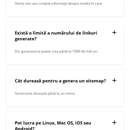
Harta site-ului conține informații despre modul în care
este organizat conținutul site-ului. Ajută Google și alte
motoare de căutare să indexeze paginile dvs. mai precis și
să afișeze paginile de pe site-ul dvs. altor utilizatori.
Există o limită a numărului de linkuri
generate?
Da, generatorul poate crea până la 1000 de link-uri.
Cât durează pentru a genera un sitemap?
Generarea durează până la un minut.
Pot lucra pe Linux, Mac OS, iOS sau
Android?