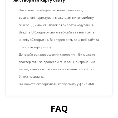
Натиснувши «Додаткові налаштування»,
досвідчені користувачі можуть змінити глибину
генерації, кількість потоків і вибрати кодування.
Введіть URL-адресу свого веб-сайту та натисніть
кнопку «Створити». Він перевірить ваш веб-сайт та
створить карту сайту.
Дочекайтеся завершення створення. Ви можете
спостерігати за процесом генерації, витраченим
часом, кількістю створених посилань і кількістю
битих посилань.
Ви можете експортувати карту сайту у файл XML.
FAQ