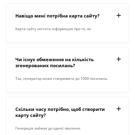
Навіщо мені потрібна карта сайту?
Карта сайту містить інформацію про те, як
організований контент на сайті. Це допомагає Google
та іншим пошуковим системам більш точно
індексувати ваші сторінки та показувати сторінки на
Чи існує обмеження на кількість
вашому сайті іншим користувачам.
згенерованих посилань?
Так, генератор може створювати до 1000 посилань.
Скільки часу потрібно, щоб створити
карту сайту?
Генерація займає до однієї хвилини.