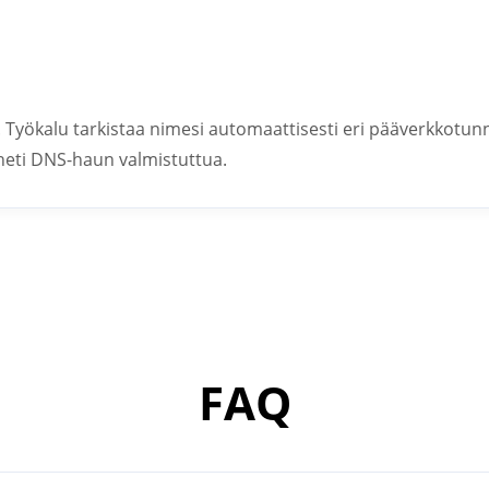
. Työkalu tarkistaa nimesi automaattisesti eri pääverkkotunn
 heti DNS-haun valmistuttua.
FAQ