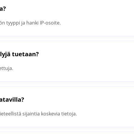
a?
n tyyppi ja hanki IP-osoite.
lyjä tuetaan?
ttuja.
atavilla?
eellistä sijaintia koskevia tietoja.