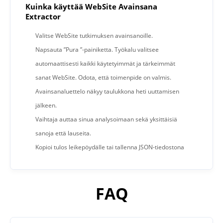
Kuinka käyttää WebSite Avainsana
Extractor
Valitse WebSite tutkimuksen avainsanoille.
Napsauta ”Pura ”-painiketta. Työkalu valitsee
automaattisesti kaikki käytetyimmät ja tärkeimmät
sanat WebSite. Odota, että toimenpide on valmis.
Avainsanaluettelo näkyy taulukkona heti uuttamisen
jälkeen.
Vaihtaja auttaa sinua analysoimaan sekä yksittäisiä
sanoja että lauseita.
Kopioi tulos leikepöydälle tai tallenna JSON-tiedostona
FAQ