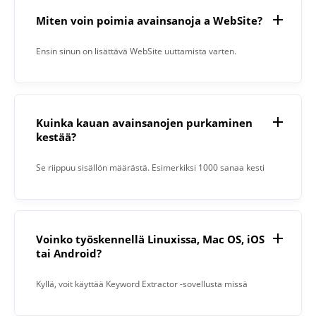
Miten voin poimia avainsanoja a WebSite?
Ensin sinun on lisättävä WebSite uuttamista varten.
Napsauta sitten ”Pura ”-painiketta. Kun prosessi on valmis,
Keyword Extractor antaa sinulle tuloksen tekstikenttään.
Kuinka kauan avainsanojen purkaminen
kestää?
Se riippuu sisällön määrästä. Esimerkiksi 1000 sanaa kesti
15 sekuntia.
Voinko työskennellä Linuxissa, Mac OS, iOS
tai Android?
Kyllä, voit käyttää Keyword Extractor -sovellusta missä
tahansa käyttöjärjestelmässä, jossa on verkkoselain.