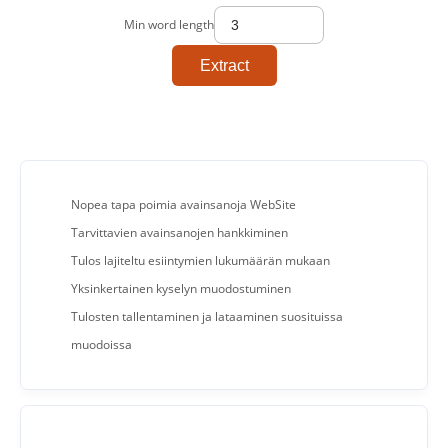
Min word length
Extract
Nopea tapa poimia avainsanoja WebSite
Tarvittavien avainsanojen hankkiminen
Tulos lajiteltu esiintymien lukumäärän mukaan
Yksinkertainen kyselyn muodostuminen
Tulosten tallentaminen ja lataaminen suosituissa
muodoissa