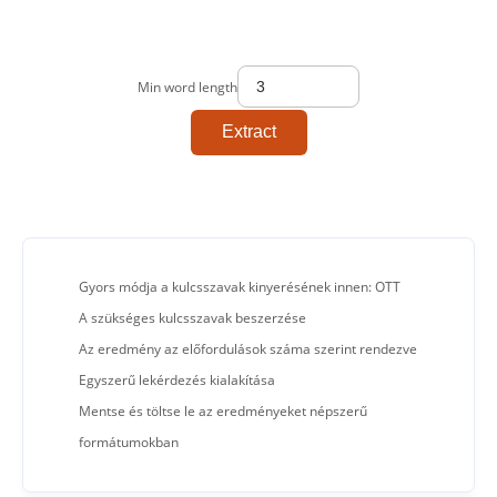
Min word length
Extract
Gyors módja a kulcsszavak kinyerésének innen: OTT
A szükséges kulcsszavak beszerzése
Az eredmény az előfordulások száma szerint rendezve
Egyszerű lekérdezés kialakítása
Mentse és töltse le az eredményeket népszerű
formátumokban