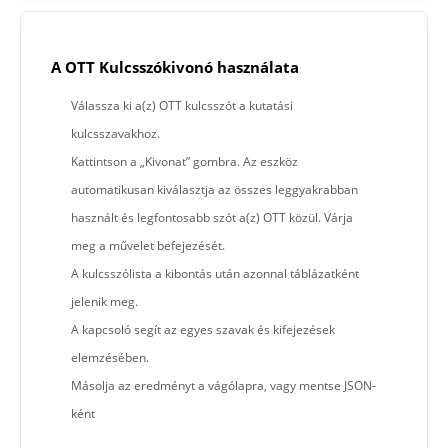
A OTT Kulcsszókivonó használata
Válassza ki a(z) OTT kulcsszót a kutatási
kulcsszavakhoz.
Kattintson a „Kivonat” gombra. Az eszköz
automatikusan kiválasztja az összes leggyakrabban
használt és legfontosabb szót a(z) OTT közül. Várja
meg a művelet befejezését.
A kulcsszólista a kibontás után azonnal táblázatként
jelenik meg.
A kapcsoló segít az egyes szavak és kifejezések
elemzésében.
Másolja az eredményt a vágólapra, vagy mentse JSON-
ként