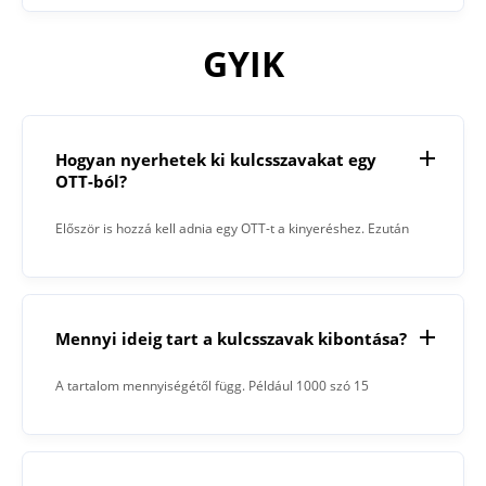
GYIK
Hogyan nyerhetek ki kulcsszavakat egy
OTT-ból?
Először is hozzá kell adnia egy OTT-t a kinyeréshez. Ezután
kattintson a „Kivonat” gombra. Amikor a folyamat
befejeződött, a Kulcsszókivonó megjeleníti az eredményt a
szövegmezőben.
Mennyi ideig tart a kulcsszavak kibontása?
A tartalom mennyiségétől függ. Például 1000 szó 15
másodpercet vett igénybe.