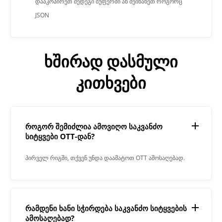
დააკოპირეთ შედეგი ბუფერში ან შეინახეთ როგორც
JSON
ხშირად დასმული
კითხვები
როგორ შემიძლია ამოვიღო საკვანძო
სიტყვები OTT-დან?
პირველ რიგში, თქვენ უნდა დაამატოთ OTT ამოსაღებად.
შემდეგ დააჭირეთ ღილაკს "ამოღება". როდესაც
პროცესი დასრულდება, საკვანძო სიტყვების ამომყვანი
მოგცემთ შედეგს ტექსტის ველში.
რამდენი ხანი სჭირდება საკვანძო სიტყვების
ამოსაღებად?