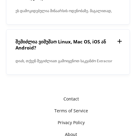
ეს დამოკიდებულია შინაარსის ოდენობაზე. მაგალითად,
1000 სიტყვას 15 წამი დასჭირდა.
შემიძლია ვიმუშაო Linux, Mac OS, iOS ან
Android?
დიახ, თქვენ შეგიძლიათ გამოიყენოთ საკვანძო Extractor
ნებისმიერი ოპერაციული სისტემა ბრაუზერში. ჩვენი
პროგრამა მუშაობს ონლაინ რეჟიმში და არ საჭიროებს
რაიმე პროგრამული უზრუნველყოფის ინსტალაციას.
Contact
Terms of Service
Privacy Policy
About