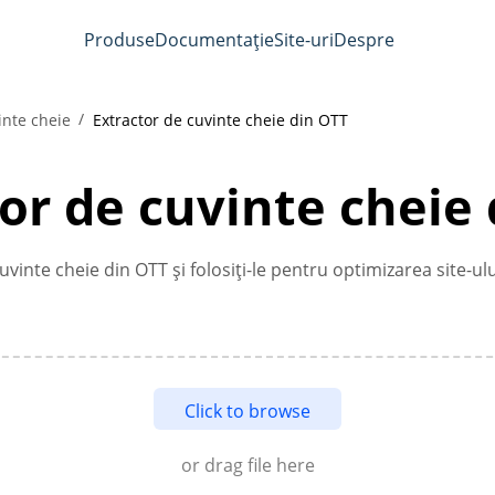
Produse
Documentație
Site-uri
Despre
inte cheie
Extractor de cuvinte cheie din OTT
or de cuvinte cheie
uvinte cheie din OTT și folosiți-le pentru optimizarea site-ul
Click to browse
or drag file here