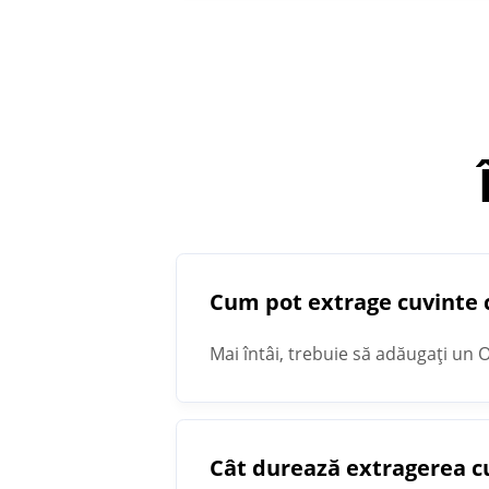
Cum pot extrage cuvinte 
Mai întâi, trebuie să adăugați un O
Extractorul de cuvinte cheie vă va 
Cât durează extragerea cu