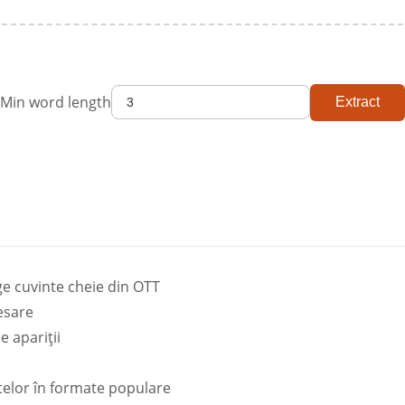
Min word length
Extract
ge cuvinte cheie din OTT
esare
 apariții
telor în formate populare