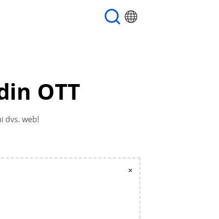
 din OTT
ui dvs. web!
×