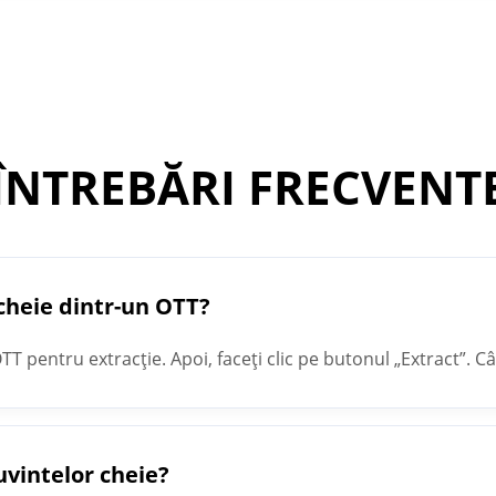
ÎNTREBĂRI FRECVENT
cheie dintr-un OTT?
TT pentru extracție. Apoi, faceți clic pe butonul „Extract”. Câ
oferi rezultatul în câmpul de text.
vintelor cheie?