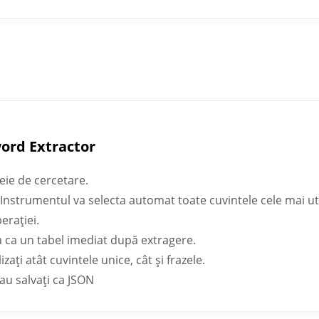
word Extractor
eie de cercetare.
. Instrumentul va selecta automat toate cuvintele cele mai ut
erației.
a ca un tabel imediat după extragere.
ați atât cuvintele unice, cât și frazele.
sau salvați ca JSON