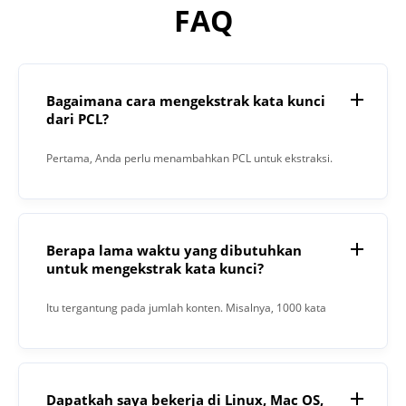
FAQ
Bagaimana cara mengekstrak kata kunci
dari PCL?
Pertama, Anda perlu menambahkan PCL untuk ekstraksi.
Kemudian, klik tombol "Ekstrak". Saat proses selesai,
Keyword Extractor akan memberikan hasilnya di kolom
teks.
Berapa lama waktu yang dibutuhkan
untuk mengekstrak kata kunci?
Itu tergantung pada jumlah konten. Misalnya, 1000 kata
membutuhkan waktu 15 detik.
Dapatkah saya bekerja di Linux, Mac OS,