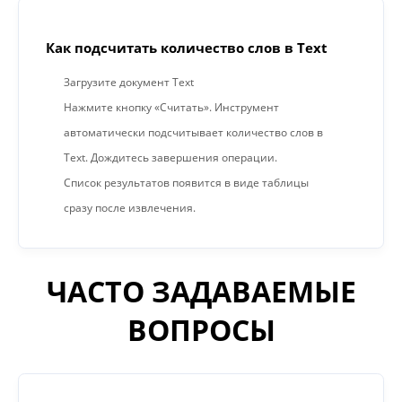
Как подсчитать количество слов в Text
Загрузите документ Text
Нажмите кнопку «Считать». Инструмент
автоматически подсчитывает количество слов в
Text. Дождитесь завершения операции.
Список результатов появится в виде таблицы
сразу после извлечения.
ЧАСТО ЗАДАВАЕМЫЕ
ВОПРОСЫ