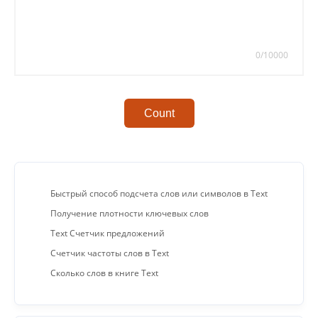
0/10000
Count
Быстрый способ подсчета слов или символов в Text
Получение плотности ключевых слов
Text Счетчик предложений
Счетчик частоты слов в Text
Сколько слов в книге Text