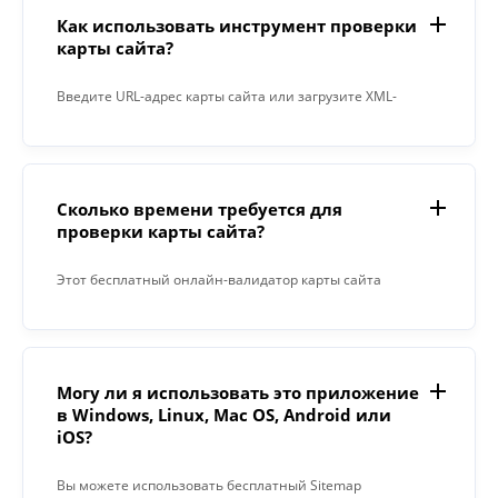
Как использовать инструмент проверки
карты сайта?
Введите URL-адрес карты сайта или загрузите XML-
файл и нажмите кнопку «Проверить». Приложение
проверит правильность работы всех ссылок в вашей
карте сайта и сразу сообщит вам, есть ли какие-либо
Сколько времени требуется для
проблемы.
проверки карты сайта?
Этот бесплатный онлайн-валидатор карты сайта
работает быстро. Вы можете проверить карту сайта и
получить список ошибок всего за несколько секунд.
Могу ли я использовать это приложение
в Windows, Linux, Mac OS, Android или
iOS?
Вы можете использовать бесплатный Sitemap