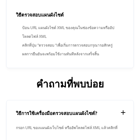
วิธีตรวจสอบแผนผังไซต์
ป้อน URL แผนผังไซต์ XML ของคุณในช่องข้อความหรืออัป
โหลดไฟล์ XML
คลิกที่ปุ่ม “ตรวจสอบ “เพื่อเริ่มการตรวจสอบกรุณารอสักครู่
ผลการยืนยันจะพร้อมใช้งานทันทีหลังจากเสร็จสิ้น
คำถามที่พบบ่อย
วิธีการใช้เครื่องมือตรวจสอบแผนผังไซต์?
กรอก URL ของแผนผังเว็บไซต์ หรืออัพโหลดไฟล์ XML แล้วคลิกที่
ปุ่ม “ตรวจสอบ”แอปพลิเคชันจะตรวจสอบว่าลิงก์ทั้งหมดใน