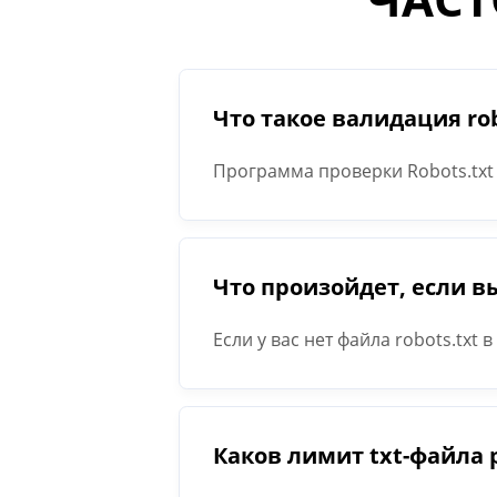
Что такое валидация rob
Программа проверки Robots.txt 
адреса на вашем сайте. Наприме
Googlebot сканировать URL-адре
Что произойдет, если вы
Если у вас нет файла robots.txt
результате они будут считать, 
Каков лимит txt-файла 