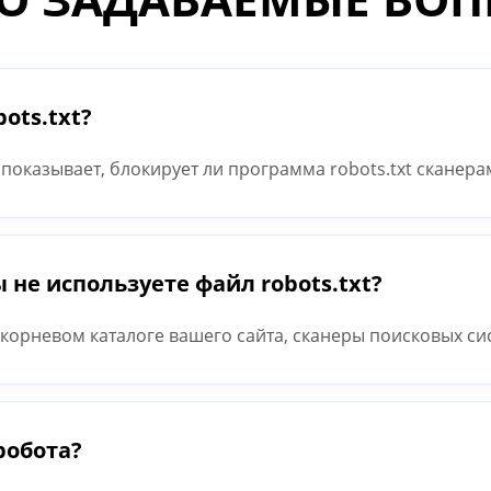
ots.txt?
показывает, блокирует ли программа robots.txt сканер
р, вы можете использовать этот инструмент, чтобы пров
с контента, который вы хотите заблокировать в поиске G
 не используете файл robots.txt?
 в корневом каталоге вашего сайта, сканеры поисковых сис
что им разрешено сканировать весь ваш сайт.
робота?