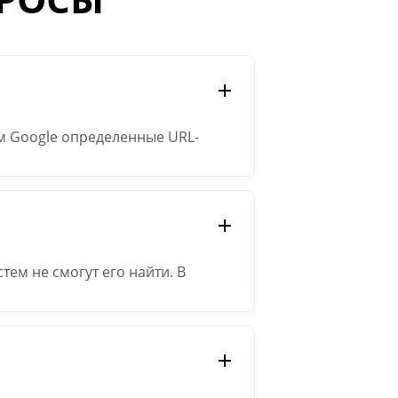
ам Google определенные URL-
ерить, может ли сканер
oogle.
тем не смогут его найти. В