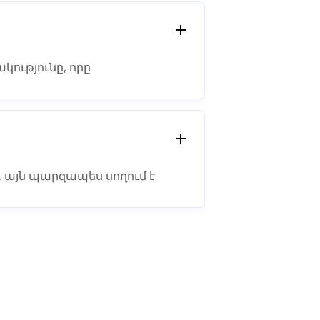
ակությունը, որը
լ չափը ռոբոտներ.
կը, այն պարզապես սողում է
ն դեպքում, եթե դուք ուզում