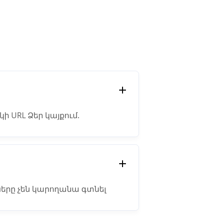
ակի URL Ձեր կայքում.
glebot սողունը կարող է
ում:
ղները չեն կարողանա գտնել
 կայքը.