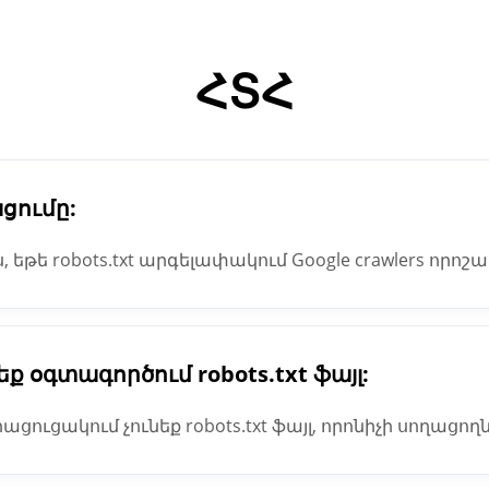
ՀՏՀ
ացումը:
իս, եթե robots.txt արգելափակում Google crawlers որոշ
ործել այս գործիքը `ստուգելու համար, թե արդյոք Goo
- ը, որը ցանկանում եք արգելափակել Google Search- 
եք օգտագործում robots.txt ֆայլ:
ցուցակում չունեք robots.txt ֆայլ, որոնիչի սողացո
դրելու են, որ նրանց թույլատրվում է սողալ ձեր ամբողջ