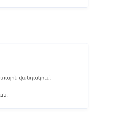
քստային վանդակում:
ան.