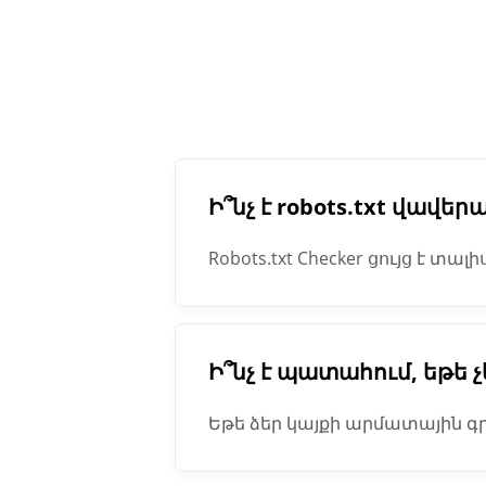
Ի՞նչ է robots.txt վավեր
Robots.txt Checker ցույց է տալ
Օրինակ, դուք կարող եք օգտագ
սողալ այն բովանդակության URL
Ի՞նչ է պատահում, եթե չ
Եթե ձեր կայքի արմատային գրա
այն: Արդյունքում, նրանք ենթա