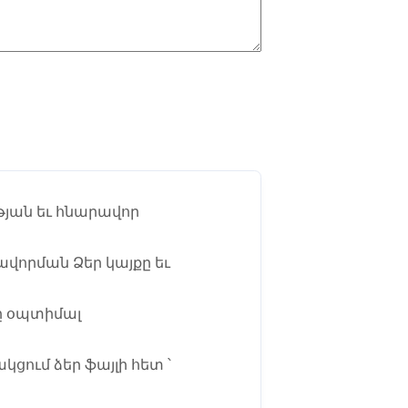
թյան եւ հնարավոր
սավորման Ձեր կայքը եւ
լը օպտիմալ
ցում ձեր ֆայլի հետ ՝