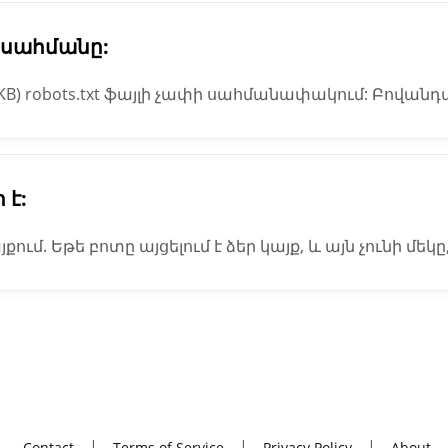
ի սահմանը:
 (KB) robots.txt ֆայլի չափի սահմանափակում: Բովանդ
ագույն չափը, անտեսվում է: Դուք կարող եք նվազեցնե
 է:
յքում. Եթե բոտը այցելում է ձեր կայք, և այն չունի մե
ջերը, ինչպես միշտ. Robots.txt անհրաժեշտ է միայն այ
ւն, թե ինչ է ստանում սկանավորվել.
Contact
Terms of Service
Privacy Policy
About