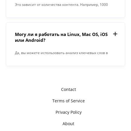
Это зависит от количества контента. Например, 1000
слов заняли 15 секунд.
Могу ли я работать на Linux, Mac OS, iOS
или Android?
Да, вы можете использовать анализ ключевых слов в
любой операционной системе с веб-браузером. Наше
приложение работает онлайн и не требует установки
программного обеспечения.
Contact
Terms of Service
Privacy Policy
About